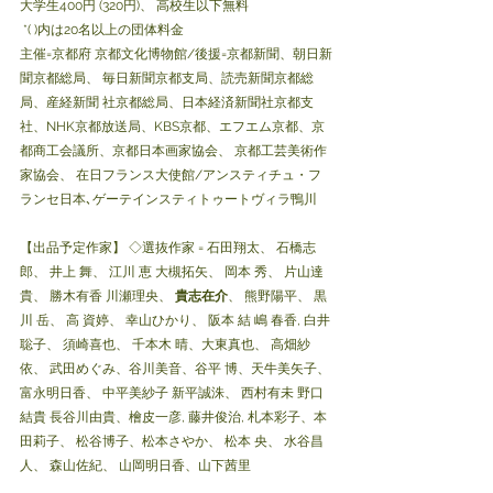
大学生400円 (320円)、 高校生以下無料
 *( )内は20名以上の団体料金 
主催=京都府 京都文化博物館/後援=京都新聞、朝日新
聞京都総局、 毎日新聞京都支局、読売新聞京都総
局、産経新聞 社京都総局、日本経済新聞社京都支
社、NHK京都放送局、KBS京都、エフエム京都、京
都商工会議所、京都日本画家協会、 京都工芸美術作
家協会、 在日フランス大使館/アンスティチュ・フ
ランセ日本､ゲーテインスティトゥートヴィラ鴨川
【出品予定作家】 ◇選抜作家 = 石田翔太、 石橋志
郎、 井上 舞、 江川 恵 大槻拓矢、 岡本 秀、 片山達
貴、 勝木有香 川瀬理央、 
貴志在介
、 熊野陽平、 黒
川 岳、 高 資婷、 幸山ひかり、 阪本 結 嶋 春香, 白井
聡子、 須崎喜也、 千本木 晴、大東真也、 高畑紗
依、 武田めぐみ、谷川美音、谷平 博、天牛美矢子、
富永明日香、 中平美紗子 新平誠洙、 西村有未 野口
結貴 長谷川由貴、檜皮一彦, 藤井俊治, 札本彩子、本
田莉子、 松谷博子、松本さやか、 松本 央、 水谷昌
人、 森山佐紀、 山岡明日香、山下茜里