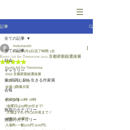
記事
全ての記事
matunao00
全ての記事
2022年1月9日
読了時間: 1分
Kyoto Art for Tomorrow 2022 京都府新鋭選抜展
社会
5つ星のうちNaNと評価されています。
Kyoto Art for Tomorrow
ギャラリー
2022 京都府新鋭選抜展
第7回同じ刻を生きる作家展
2022 1/22 -2/6
会場=3階展示室
会報
イベント
開室時間=10時~18時
 (金曜日は19時30分まで) 
無題のカテゴリー
*入場はそれぞれ30分前まで /
 休館日=月曜日 
無題のカテゴリー
入場料=一般500円 (400円)、 