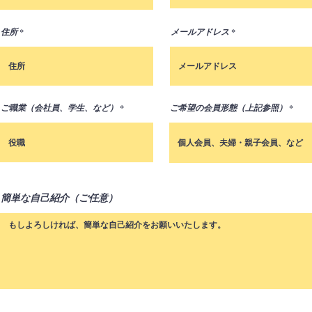
e
d
住所
メールアドレス
ご職業（会社員、学生、など）
ご希望の会員形態（上記参照）
簡単な自己紹介（ご任意）