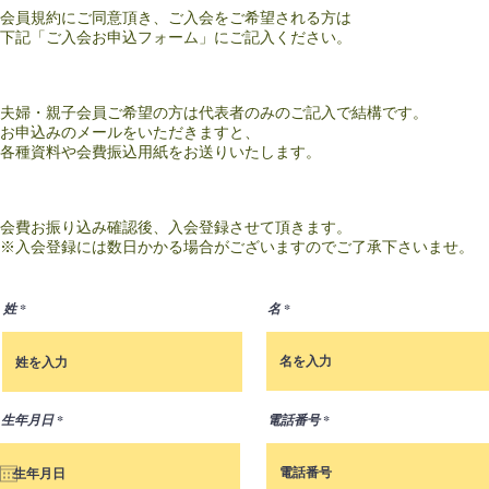
会員規約にご同意頂き、ご入会をご希望される方は
下記「ご入会お申込フォーム」にご記入ください。
夫婦・親子会員ご希望の方は代表者のみのご記入で結構です。
お申込みのメールをいただきますと、
各種資料や会費振込用紙をお送りいたします。
会費お振り込み確認後、入会登録させて頂きます。
※入会登録には数日かかる場合がございますのでご了承下さいませ。
姓
名
r
生年月日
*
電話番号
e
q
u
i
r