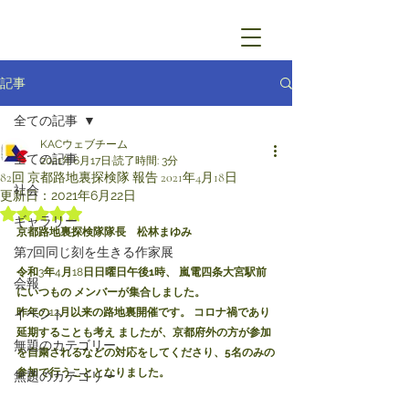
記事
全ての記事
KACウェブチーム
全ての記事
2021年6月17日
読了時間: 3分
82回 京都路地裏探検隊 報告 2021年4月18日
社会
更新日：
2021年6月22日
5つ星のうちNaNと評価されています。
ギャラリー
京都路地裏探検隊隊長　松林まゆみ
第7回同じ刻を生きる作家展
令和
3
年
4
月
18
日日曜日午後1時、 嵐電四条大宮駅前
会報
にいつもの メンバーが集合しました。
昨年の
12
月以来の路地裏開催です。 コロナ禍であり
イベント
延期することも考え ましたが、京都府外の方が参加
無題のカテゴリー
を自粛されるなどの対応をしてくださり、5名のみの
参加で行うこととなりました。
無題のカテゴリー