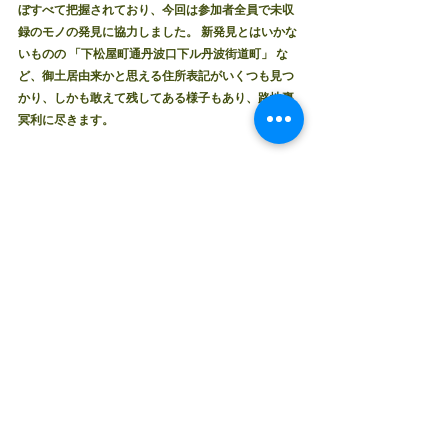
ぼすべて把握されており、今回は参加者全員で未収
録のモノの発見に協力しました。 新発見とはいかな
いものの 「下松屋町通丹波口下ル丹波街道町」 な
ど、御土居由来かと思える住所表記がいくつも見つ
かり、しかも敢えて残してある様子もあり、路地裏
冥利に尽きます。
「仁丹」に惹かれて歩くうちに、島原周辺まで来ま
した。 長屋に併設している珍しい三階建ての町家
や、「二人司町
 (
ににんつかさちょう
)
」
といった町
名に、 花街の名残を感じます。
こういった街並みも、今後時代の流れでどんどん淘
汰されていくでしょう。そこにできれば一石を投じ
たい、「残しておきたいものを見極める感性」を路
地裏ではこれからも使っていきたいと思いま
す。　　　　　　　　松林まゆみ