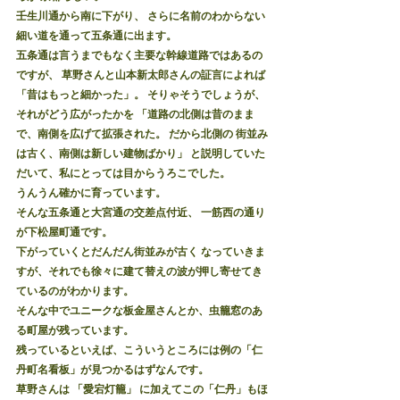
壬生川通から南に下がり、 さらに名前のわからない
細い道を通って五条通に出ます。
五条通は言うまでもなく主要な幹線道路ではあるの
ですが、 草野さんと山本新太郎さんの証言によれば 
「昔はもっと細かった」。 そりゃそうでしょうが、
それがどう広がったかを 「道路の北側は昔のまま
で、南側を広げて拡張された。 だから北側の 街並み
は古く、南側は新しい建物ばかり」 と説明していた
だいて、私にとっては目からうろこでした。
うんうん確かに育っています。
そんな五条通と大宮通の交差点付近、 一筋西の通り
が下松屋町通です。
下がっていくとだんだん街並みが古く なっていきま
すが、それでも徐々に建て替えの波が押し寄せてき
ているのがわかります。
そんな中でユニークな板金屋さんとか、虫籠窓のあ
る町屋が残っています。
残っているといえば、こういうところには例の「仁
丹町名看板」が見つかるはずなんです。
草野さんは 「愛宕灯籠」 に加えてこの「仁丹」もほ