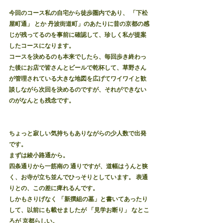
今回のコース私の自宅から徒歩圏内であり、 「下松
屋町通」 とか 丹波街道町」のあたりに昔の京都の感
じが残ってるのを事前に確認して、珍しく私が提案
したコースになります。
コースを決めるのも本来でしたら、毎回歩き終わっ
た後にお店で皆さんとビールで乾杯して、草野さん
が管理されている大きな地図を広げてワイワイと歓
談しながら次回を決めるのですが、それができない
のがなんとも残念です。
ちょっと寂しい気持ちもありながらの少人数で出発
です。
まずは綾小路通から。
四条通りから一筋南の 通りですが、道幅はうんと狭
く、お寺が立ち並んでひっそりとしています。 表通
りとの、この差に痺れるんです。
しかもさりげなく 「新撰組の墓」と書いてあったり
して、以前にも載せましたが 「見学お断り」 なとこ
ろが 京都らしい。