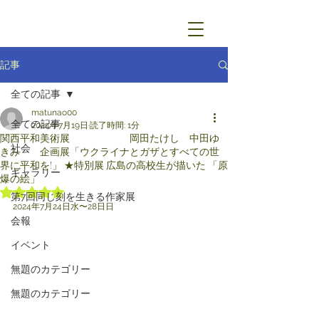
記事
全ての記事
matunao00
全ての記事
2024年7月19日
読了時間: 1分
関西平和美術展 岡田たけし 中田ゆ
社会
きみ 企画展「ウクライナとガザとすべての世
界に平和を!」 ★特別展 広島の高校生が描いた 「原
ギャラリー
爆の絵」
5つ星のうちNaNと評価されています。
第7回同じ刻を生きる作家展
2024年7月24日水〜28日日
会報
イベント
無題のカテゴリー
無題のカテゴリー