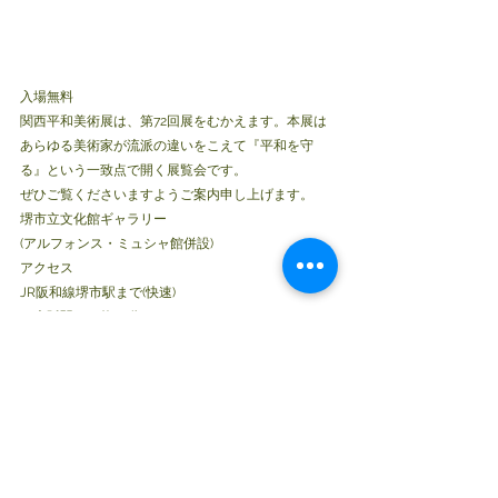
入場無料
関西平和美術展は、第72回展をむかえます。本展は
あらゆる美術家が流派の違いをこえて『平和を守
る』という一致点で開く展覧会です。
ぜひご覧くださいますようご案内申し上げます。
堺市立文化館ギャラリー
(アルフォンス・ミュシャ館併設)
アクセス
JR阪和線堺市駅まで(快速)
・大阪駅から約25分
・天王寺駅から約10分
JR阪和線堺市駅下車徒歩約3分
HPアドレス 
http://kannsai-heiwa.net/