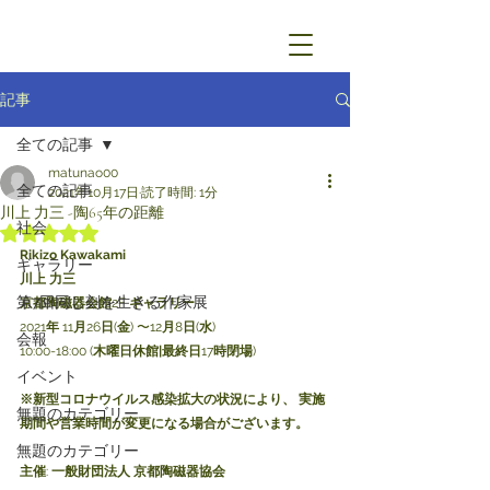
記事
全ての記事
matunao00
全ての記事
2021年10月17日
読了時間: 1分
川上 力三 -陶65年の距離
社会
5つ星のうちNaNと評価されています。
Rikizo Kawakami
ギャラリー
川上 力三
第7回同じ刻を生きる作家展
京都陶磁器会館
2F 
ギャラリー
2021
年
 11
月
26
日
(
金
) 〜12
月
8
日
(
水
)
会報
10:00-18:00 (
木曜日休館|最終日
17
時閉場
)
イベント
※新型コロナウイルス感染拡大の状況により、 実施
無題のカテゴリー
期間や営業時間が変更になる場合がございます。
無題のカテゴリー
主催
: 
一般財団法人 京都陶磁器協会