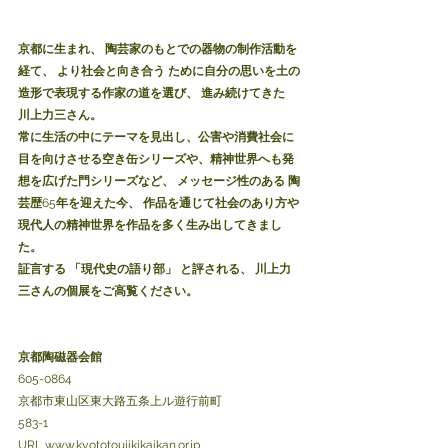
京都に生まれ、 陶芸家のもとでの器物の制作活動を
経て、 より社会と向き合う ために自分の思いを土の
造形で表現する作家の道を選び、 進み続けてきた
川上力三さん。
常に生活の中にテーマを見出し、公害や消費社会に
目を向けさせる空き缶シリーズや、精神世界へも発
想を広げた門シリーズなど、 メッセージ性のある 陶
芸歴
65
年を迎えた今、 作品を通じて社会のあり方や
現代人の精神世界を作品を多く生み出してきまし
た。
証言する 「現代史の語り部」 と評される、 川上力
三さんの個展をご高覧ください。
京都陶磁器会館
605-0864
京都市東山区東大路五条上ル遊行前町
583-1
URL www.kyototoujikikaikan.or.jp 