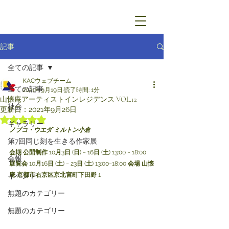
記事
全ての記事
KACウェブチーム
全ての記事
2021年9月19日
読了時間: 1分
山懐庵アーティストインレジデンス VOL.12
社会
更新日：
2021年9月26日
5つ星のうちNaNと評価されています。
ギャラリー
ノブコ・ウエダ ミルトン小倉
第7回同じ刻を生きる作家展
会期 公開制作
 10
月
3
日
 (
日
) ~ 16
日
 (
土
) 13:00 ~ 18:00
会報
展覧会
 10
月
16
日
 (
土
) ~ 23
日
 (
土
) 13:00~18:00 
会場 山懐
庵 京都市右京区京北宮町下田野
 1
イベント
無題のカテゴリー
無題のカテゴリー