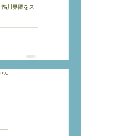
・鴨川界隈をス
ています。
せん