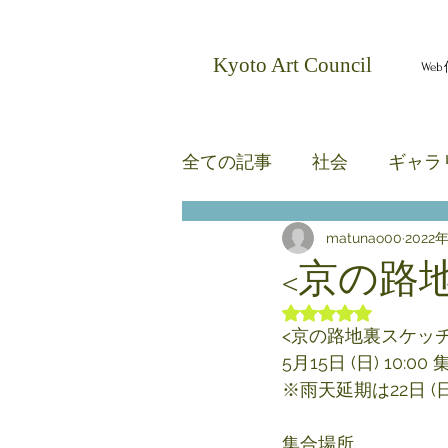
​Kyoto Art Council
We
全ての記事
社会
ギャラ
matunao00
2022
無題のカテゴリー
無題
<京の路
5つ星のうちNaN
<京の路地裏スケッチ
5月15日 (日) 10:00 
※雨天延期は22日 (日
集合場所