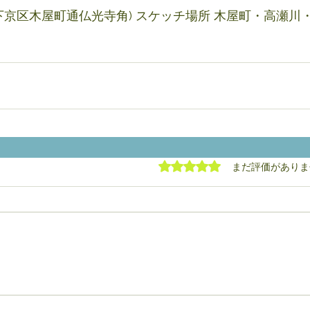
下京区木屋町通仏光寺角) スケッチ場所 木屋町・高瀬川
5つ星のうち0と評価され
まだ評価がありま