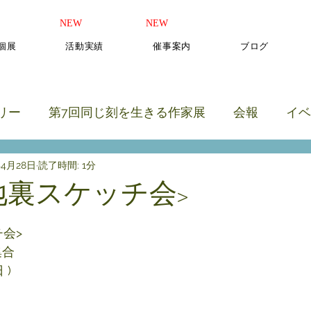
​NEW
​NEW
b個展
活動実績
催事案内
ブログ
リー
第7回同じ刻を生きる作家展
会報
イベ
年4月28日
読了時間: 1分
のカテゴリー
地裏スケッチ会>
と評価されています。
会>
集合 
 )