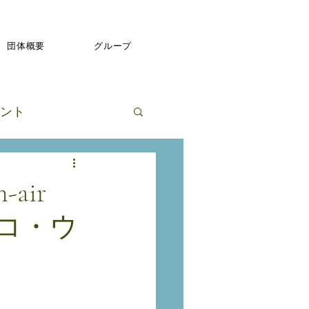
団体概要
グループ
ント
-air
ノブコ・ウ