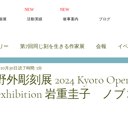
​NEW
​NEW
b個展
活動実績
催事案内
ブログ
リー
第7回同じ刻を生きる作家展
会報
イベ
年10月30日
読了時間: 1分
のカテゴリー
外彫刻展 2024 Kyoto Open
re exhibition 岩重圭子 
と評価されています。