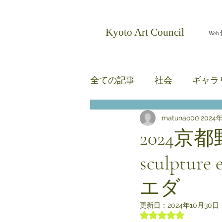
​Kyoto Art Council
We
全ての記事
社会
ギャラ
matunao00
2024
無題のカテゴリー
無題
2024京都野
sculptu
エダ
更新日：
2024年10月30日
5つ星のうちNaN