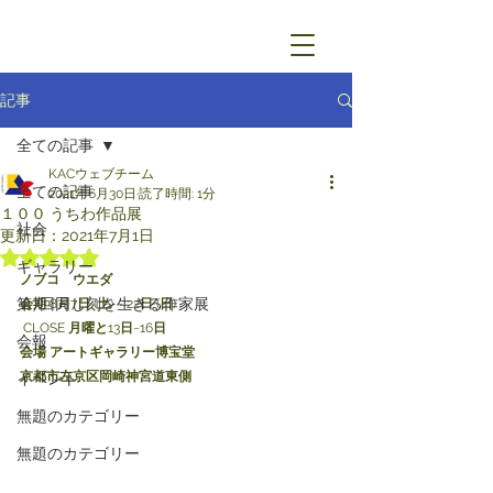
記事
全ての記事
KACウェブチーム
全ての記事
2021年6月30日
読了時間: 1分
１００ うちわ作品展
社会
更新日：
2021年7月1日
5つ星のうちNaNと評価されています。
ギャラリー
ノブコ　ウエダ
第7回同じ刻を生きる作家展
会期
 8
月
7
日
 (
土
) ~ 22
日
 (
日
)
 CLOSE 
月曜と
13
日
~16
日
会報
会場 アートギャラリー博宝堂
京都市左京区岡崎神宮道東側
イベント
無題のカテゴリー
無題のカテゴリー