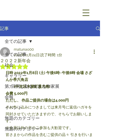
記事
全ての記事
matunao00
全ての記事
2021年11月24日
読了時間: 1分
２０２２新年会
社会
5つ星のうちNaNと評価されています。
日時 2022年1月8日 (土) 午後6時~午後8時 会場 さざ
ギャラリー
んか亭六角店
第7回同じ刻を生きる作家展
　　 (中京区木屋町通六角) 
会費 5,000円 
会報
ただし、 作品ご提供の場合は4,000円 
イベント
※お申し込みにつきましては来月号に返信ハガキを
同封させていただきますので、そちらでお願いしま
無題のカテゴリー
す。 
※会員以外の方のご参加も大歓迎です。
無題のカテゴリー
皆さまからの作品を含むご提供の品々 引きを行いま