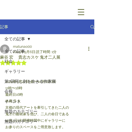
記事
全ての記事
matunao00
全ての記事
2024年9月6日
読了時間: 1分
麻谷 宏 貴志カスケ 鬼才二人展
社会
5つ星のうちNaNと評価されています。
ギャラリー
第7回同じ刻を生きる作家展
2024年9月27日(金)〜10月6日(日)
11時〜18時
会報
最終日16時
イベント
休廊:月·火
京都の現代アートを牽引してきた二人の
無題のカテゴリー
鬼才の藝術家を偲び、二人の命日である
10月2日(水)開廊時間中にギャラリーに
無題のカテゴリー
お参りのスペースをご用意致します。