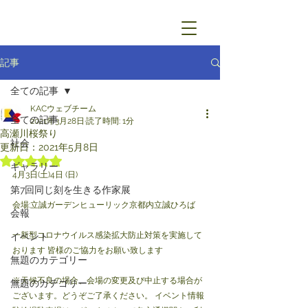
記事
全ての記事
KACウェブチーム
全ての記事
2021年3月28日
読了時間: 1分
高瀬川桜祭り
社会
更新日：
2021年5月8日
5つ星のうちNaNと評価されています。
ギャラリー
4月3日(土)4日 (日)
第7回同じ刻を生きる作家展
会場:立誠ガーデンヒューリック京都内立誠ひろば
会報
一新型コロナウイルス感染拡大防止対策を実施して
イベント
おります 皆様のご協力をお願い致します
無題のカテゴリー
※天候不良の場合、会場の変更及び中止する場合が
無題のカテゴリー
ございます。どうぞご了承ください。 イベント情報