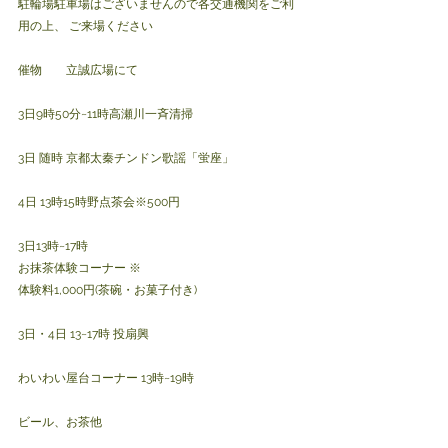
駐輪場駐車場はございませんので各交通機関をご利
用の上、 ご来場ください
催物　　立誠広場にて
3日9時50分~11時高瀬川一斉清掃
3日 随時 京都太秦チンドン歌謡「蛍座」
4日 13時15時野点茶会※500円
3日13時~17時 
お抹茶体験コーナー ※ 
体験料1,000円(茶碗・お菓子付き)
3日・4日 13~17時 投扇興
わいわい屋台コーナー 13時~19時
ビール、お茶他