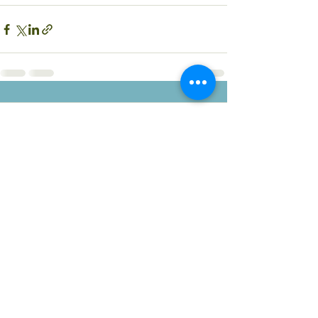
1件のコメント
0.0 / 5（0）
コメントと評価...
最新順
matunao00
2021年4月06日