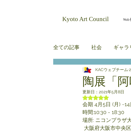
​Kyoto Art Council
We
全ての記事
社会
ギャラ
KACウェブチーム
無題のカテゴリー
無題
陶展「阿
更新日：
2021年5月8日
5つ星のうちNaN
会期 4月5日 (月) ~14
時間:10:30 - 18:30
場所: ニコンプラザ
 大阪府大阪市中央区博