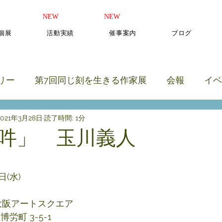
​NEW
​NEW
b個展
活動実績
催事案内
ブログ
リー
第7回同じ刻を生きる作家展
会報
イベ
2021年3月28日
読了時間: 1分
のカテゴリー
吽」 玉川義人
と評価されています。
日(水)
大阪アートスクエア
労町 3-5-1 