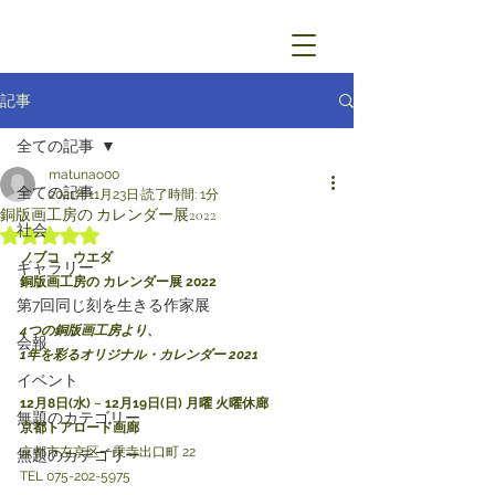
記事
全ての記事
matunao00
全ての記事
2021年11月23日
読了時間: 1分
銅版画工房の カレンダー展2022
社会
5つ星のうちNaNと評価されています。
ノブコ　ウエダ
ギャラリー
銅版画工房の カレンダー展 2022
第7回同じ刻を生きる作家展
4つの銅版画工房より、 
会報
1年を彩るオリジナル・カレンダー 2021 
イベント
12月8日(水) ~ 12月19日(日) 月曜 火曜休廊
無題のカテゴリー
京都トアロード画廊　
京都市左京区一乗寺出口町 22 
無題のカテゴリー
TEL 075-202-5975