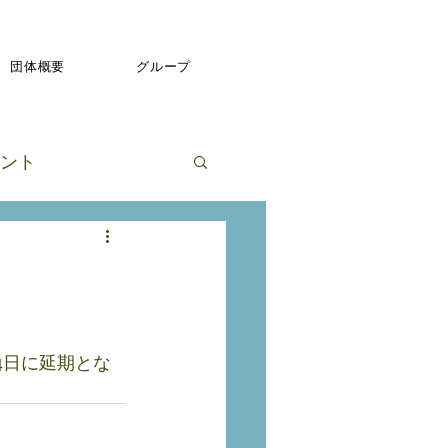
団体概要
グループ
ント
4日に延期とな