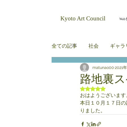
​Kyoto Art Council
We
全ての記事
社会
ギャラ
matunao00
2021
無題のカテゴリー
無題
路地裏ス
5つ星のうちNaN
おはようございます
本日１０月１７日の
りました。