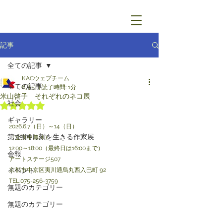
記事
全ての記事
KACウェブチーム
全ての記事
6月5日
読了時間: 1分
米山啓子 それぞれのネコ展
社会
5つ星のうちNaNと評価されています。
ギャラリー
2026.6.7（日）～14（日）
第7回同じ刻を生きる作家展
（全期中無休）
12:00～18:00（最終日は16:00まで）
会報
アートステージ507
イベント
京都市中京区夷川通烏丸西入巴町 92
TEL:075-256-3759
無題のカテゴリー
無題のカテゴリー