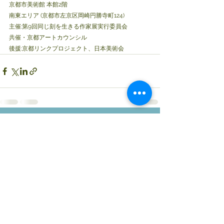
京都市美術館 本館2階 
南東エリア (京都市左京区岡崎円勝寺町124)
主催:第9回同じ刻を生きる作家展実行委員会
共催・京都アートカウンシル
後援:京都リンクプロジェクト、日本美術会
コメント
0.0 / 5（0）
コメントと評価...