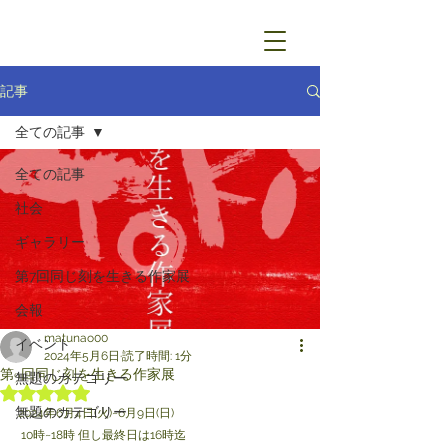
記事
全ての記事
全ての記事
社会
ギャラリー
第7回同じ刻を生きる作家展
会報
matunao00
イベント
2024年5月6日
読了時間: 1分
第9回同じ刻を生きる作家展
無題のカテゴリー
5つ星のうちNaNと評価されています。
無題のカテゴリー
2024年6月4日(火)~6月9日(日)
 10時~18時 但し最終日は16時迄 