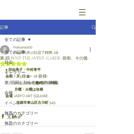
記事
全ての記事
matunao00
全ての記事
2024年6月17日
読了時間: 1分
第3回 POST THE AVENT- GARDE -前衛、その後-
社会
5つ星のうちNaNと評価されています。
● 
宗由美子・中村孝平
ギャラリー
会期
 7 
月
5
日
(
金
)~ 28 
日
(
日
)
第7回同じ刻を生きる作家展
          11:00 ~ 18:00 
最終日
 16 
時迄
月曜・火曜は休廊
会報
会場
 JARFO ART SQUARE 
イベント
京都市東山区古川町
 545
無題のカテゴリー
無題のカテゴリー