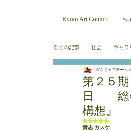
​Kyoto Art Council
We
全ての記事
社会
ギャラ
KACウェブチーム
無題のカテゴリー
無題
第２５期
日 総
構想』
5つ星のうちNaN
貴志 カスケ