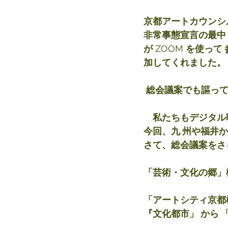
京都アートカウンシ
非常事態宣言の最中
が
 ZOOM 
を使って
加してくれました。
総会議案でも謳っ
　私たちもデジタル
今回、九 州や福井
さて、総会議案をさ
「芸術・文化の郷」
「アートシティ京都
『文化都市」 から