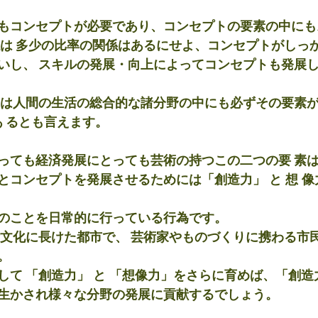
もコンセプトが必要であり、コンセプトの要素の中にも
係は 多少の比率の関係はあるにせよ、コンセプトがしっ
いし、 スキルの発展・向上によってコンセプトも発展
 は人間の生活の総合的な諸分野の中にも必ずその要素
あ るとも言えます。
っても経済発展にとっても芸術の持つこの二つの要 素
とコンセプトを発展させるためには「創造力」
と
想
像
のことを日常的に行っている行為です。
術文化に長けた都市で、 芸術家やものづくりに携わる市
。
して 「創造力」
と
「想像力」をさらに育めば、「創造
生かされ様々な分野の発展に貢献するでしょう。