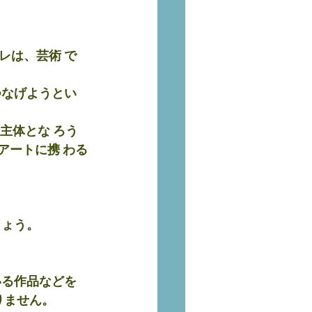
レは、芸術 で
つなげようとい
主体とな ろう
アートに携 わる
しょう。
いる作品などを
りません。