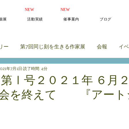
​NEW
​NEW
b個展
活動実績
催事案内
ブログ
リー
第7回同じ刻を生きる作家展
会報
イベ
2021年7月1日
読了時間: 4分
のカテゴリー
 第Ⅰ号２０２１年 ６月
会を終えて 『アート
と評価されています。