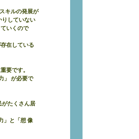
スキルの発展が
かりしていない
していくので
が存在している
は重要です。
力」 が必要で
民がたくさん居
力」と「想 像