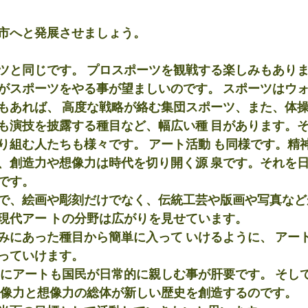
市へと発展させましょう。
ツと同じです。 プロスポーツを観戦する楽しみもありま
がスポーツをやる事が望ましいのです。 スポーツはウ
もあれば、 高度な戦略が絡む集団スポーツ、また、体
も演技を披露する種目など、幅広い種 目があります。
り組む人たちも様々です。 アート活動 も同様です。精
、創造力や想像力は時代を切り開く源 泉です。それを
です。
で、絵画や彫刻だけでなく、伝統工芸や版画や写真など
現代アー トの分野は広がりを見せています。
みにあった種目から簡単に入って いけるように、 アー
っていけます。
うにアートも国民が日常的に親しむ事が肝要です。 そし
想像力と想像力の総体が新しい歴史を創造するのです。