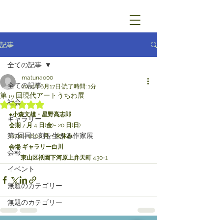
記事
全ての記事
matunao00
全ての記事
2024年6月17日
読了時間: 1分
第 19 回現代アートうちわ展
社会
5つ星のうちNaNと評価されています。
●
小森文雄・星野高志郎
ギャラリー
会期
 7 
月
 4 
日
(
金
)~ 20 
日
(
日
)
第7回同じ刻を生きる作家展
12:00 ~ 18:00 
月・火休み
会場 ギャラリー白川
会報
　　東山区祇園下河原上弁天町
 430-1
イベント
無題のカテゴリー
無題のカテゴリー