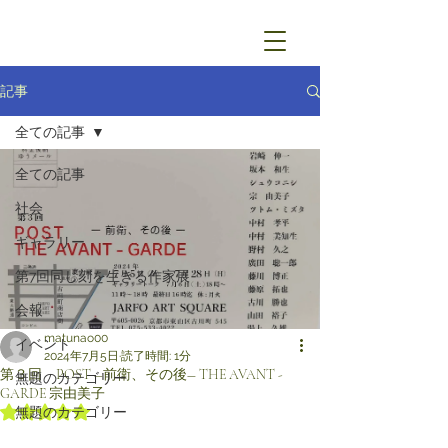
記事
全ての記事
全ての記事
社会
ギャラリー
第7回同じ刻を生きる作家展
会報
matunao00
イベント
2024年7月5日
読了時間: 1分
第３回 POST ―前衛、その後― THE AVANT -
無題のカテゴリー
GARDE 宗由美子
5つ星のうちNaNと評価されています。
無題のカテゴリー