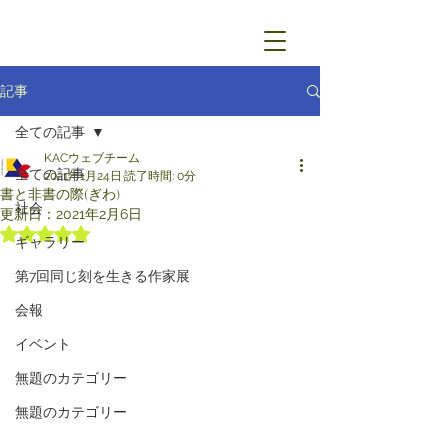
記事
全ての記事
KACウェブチーム
全ての記事
2021年1月24日
読了時間: 0分
書と非書の際(ぎわ)
社会
更新日：
2021年2月6日
5つ星のうちNaNと評価されています。
ギャラリー
第7回同じ刻を生きる作家展
会報
イベント
無題のカテゴリー
無題のカテゴリー