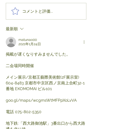
コメントと評価...
最新順
matunao00
2021年1月24日
掲載が遅くなりすみませんでした。
二会場同時開催
メイン展示/京都王藝際美術館(2F展示室) 
604-8483 京都市中京区西ノ京南上合町32-1
番地 EKOMOMAI ビル101
goo.gl/maps/wcgmsWtMFPpXoLvVA
電話 075-802-5350
地下鉄:「西大路御池駅」3番出口から西大路