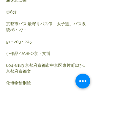
通を北に徒
歩8分
京都市バス:最寄りバス停「太子道」バス系
統26・27・
91 • 203 • 205
小作品/JARFO京・文博
604-8183 京都府京都市中京区東片町623-1 
京都府京都文
化博物館別館
goo.gl/maps/55qmBa8wjqVJLkoz5
地下鉄:烏丸御池駅3番出口、または5番出口 
徒歩5分
両会場間の移動は、地下鉄東西線「西大路御
池」