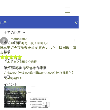
記事
全ての記事
matunao00
全ての記事
2022年8月23日
読了時間: 1分
日本美術会京滋奈会員展 貴志カスケ 岡田毅 落
社会
合峯子
5つ星のうちNaNと評価されています。
ギャラリー
日本美術会京滋奈会員展
2022年8月30日(火)~9月4日 (日)
第7回同じ刻を生きる作家展
AM:10.00~PM:6.00(最終日はpm.5.00迄) 於:京都府立文
会報
化芸術会館 2F
イベント
無題のカテゴリー
無題のカテゴリー