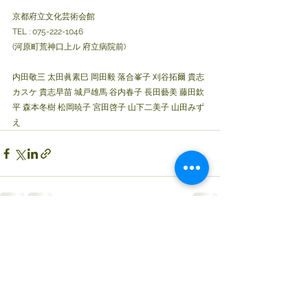
京都府立文化芸術会館
TEL : 075-222-1046
(河原町荒神口上ル 府立病院前)
内田敬三 太田眞素巳 岡田毅 落合峯子 刈谷拓爾 貴志
カスケ 貴志早苗 城戸雄馬 谷内春子 長田藝美 藤田欽
平 森本冬樹 松岡暁子 宮田啓子 山下二美子 山田みず
え
コメント
0.0 / 5（0）
コメントと評価...