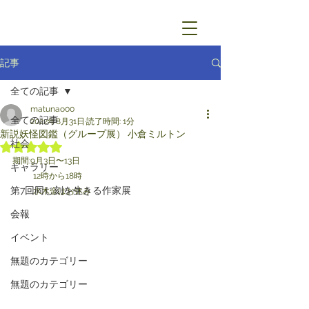
記事
全ての記事
matunao00
全ての記事
2022年8月31日
読了時間: 1分
新説妖怪図鑑（グループ展） 小倉ミルトン
社会
5つ星のうちNaNと評価されています。
期間:9月3日〜13日
ギャラリー
          12時から18時
第7回同じ刻を生きる作家展
          水木金はお休み
会報
イベント
無題のカテゴリー
無題のカテゴリー