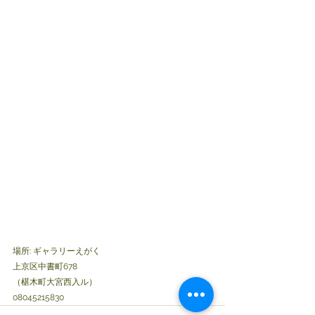
場所: ギャラリーえがく
上京区中書町678
（椹木町大宮西入ル）
08045215830