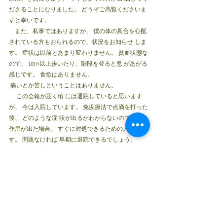
ださることになりました。 どうぞご高覧くださいま
すと幸いです。
　また、私事ではありますが、 僕の体の具合を心配
されている方もおられるので、状況をお知らせ しま
す。 症状は以前とあまり変わりません。 貧血状態な
ので、 10m以上歩いたり、階段を登ると息 があがる
感じです。 食欲はありません。
 痛いとか苦しということはありません。
　 この会報が届く頃 には退院していると思います
が、 今は入院しています。 免疫療法で点滴を打った
後、 どのような症 状が出るかわからないので、 副
作用が出た場合、 すぐに対処できるための入院で
す。 問題なければ 早期に退院できるでしょう。
　 6月に入ったら僕の個展も開催します。 退院した
ら個展の準備で忙し くなります。 よろしくお願いし
ます。