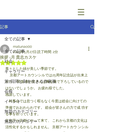
記事
全ての記事
matunao00
全ての記事
2023年5月27日
読了時間: 2分
挨拶 5月 貴志カスケ
社会
5つ星のうちNaNと評価されています。
青々とした緑が美しい季節です。
ギャラリー
　 京都アートカウンシルでは25周年記念誌が出来上
第7回同じ刻を生きる作家展
がり、 関係 者の皆さんは胸を撫で下ろしているので
はないでしょうか。 お疲れ様でした。
会報
感謝しています。 
イベント
　幹事会では息つく暇もなく今度は総会に向けての
準備でおおわらわです。 総会が皆さんの力で成 功す
無題のカテゴリー
る事を祈っています。
文化庁が京都にやって来て、 これから京都の文化は
無題のカテゴリー
活性化するかもしれません。 京都アートカウ ンシル