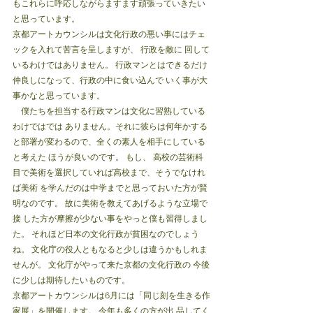
もこれらに呼応しながらますます頑張っていきたい
と思っています。
京都アートカウンシルは文化行政の悪い事にはチェ
ックを入れて苦言を呈しますが、 行政を敵に 回して
いるわけではありません。 行政マンとはできるだけ
仲良しになって、行政の中に食い込んで いく事が大
事かなと思っています。 
　僕たちを担当する行政マンは文化に習熟している
わけではでは ありません。それに彼らは何年かする
と部署が変わるので、全くの素人を相手にしている
と考えた ほうが良いのです。 もし、 高校の芸術科
目で美術を選択していれば高校まで、そうでなけれ
ば美術 を学んだのは中学までと思っておいた方が賢
明なのです。 故に美術を教えてあげるような立場で
接 した方が摩擦が少ない事をやっと僕も習得しまし
た。 それほど日本の文化行政が貧困なのでしょう 
ね。 文化庁の役人ともなると少しは違うかもしれま
せんが。 文化庁がやって来た京都の文化行政の 今後
に少しは期待したいものです。
京都アートカウンシルは6月には「同じ刻を生きる作
家展」を開催します。 今年も多くの方が出 品してく