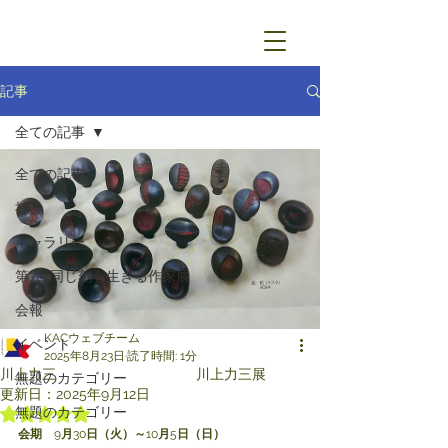
記事
全ての記事
全ての記事
社会
ギャラリー
第7回同じ刻を生きる作家展
会報
KACウェブチーム
イベント
2025年8月23日
読了時間: 1分
川上力三 川上力三展
無題のカテゴリー
更新日：
2025年9月12日
無題のカテゴリー
5つ星のうちNaNと評価されています。
会期　
9
月
30
日（火）～
10
月
5
日（日）　