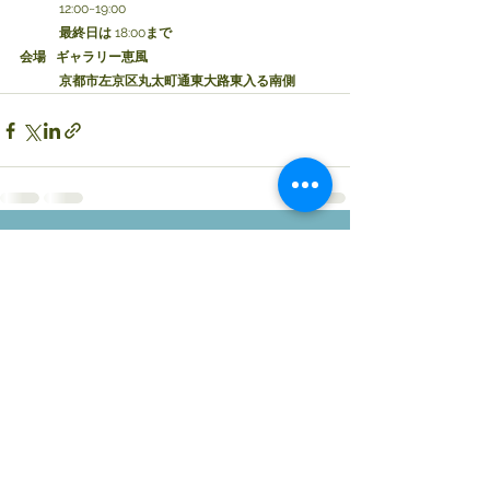
12:00~19:00
　　　最終日は
 18:00
まで
会場
ギャラリー恵風
京都市左京区丸太町通東大路東入る南側
コメント
0.0 / 5（0）
コメントと評価...
©2020 京都アートカウンシル