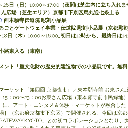
～
28
日（日）
10:00
～
17:00
（夜間は芝生内に立ち入れま
おさん広場（芝生エリア）京都市下京区烏丸通七条上る
O
西本願寺伝道院 彫刻小品展
るごとゲートウェイ事業・伝道院 彫刻小品展（京都彫
～
18
日（木）
10:00
～
16:00_
初日は
12
時から、最終日は
14
小路東入る（東南）
メント「重文化財の歴史的建造物での小品展です。無料
マーケット『第四回 京都夜市』／東本願寺前 お東さん
（金）15：00〜23：00お東さん広場（東本願寺前市民緑地
（金）に、アート・エンタメ＆体験・マーケットが融合した
場］（京都府京都市下京区）で開催される。今回は京都
ATEWAY.KYOTO」との初コラボレーションとなり、