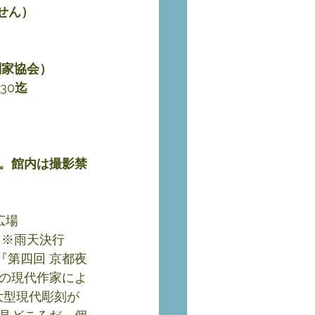
せん）
刻家協会）
:30
迄
。館内は撮影禁
広場
）※雨天決行
『第四回 京都夜
の現代作家によ
大型現代彫刻が