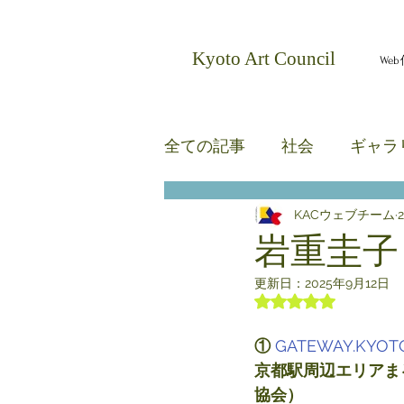
​Kyoto Art Council
We
全ての記事
社会
ギャラ
KACウェブチーム
無題のカテゴリー
無題
岩重圭子
更新日：
2025年9月12日
5つ星のうちNaN
①
GATEWAY.KYOT
京都駅周辺エリアま
協会）