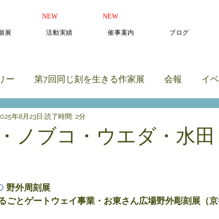
​NEW
​NEW
b個展
活動実績
催事案内
ブログ
リー
第7回同じ刻を生きる作家展
会報
イベ
2025年8月23日
読了時間: 2分
のカテゴリー
・ノブコ・ウエダ・水田
と評価されています。
O
野外周刻展
るごとゲートウェイ事業・お東さん広場野外彫刻展（京