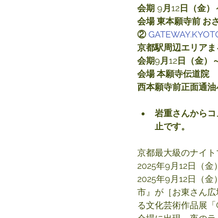
会期
 9
月
12
日（金）
会場 東本願寺前 
②
GATEWAY.KYOT
京都駅周辺エリアま
会期
9
月
12
日（金）
会場 本願寺伝道院
西本願寺前正面通油
岩重さんからコ
止です。
京都最大級のナイト
2025年9月12日
2025年9月12日
市』が［お東さん広
る文化芸術作品展「G