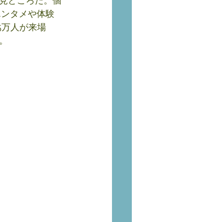
見どころだ。個
エンタメや体験
5万人が来場
。