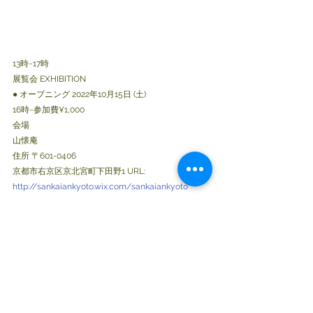
13時~17時
展覧会 EXHIBITION
● オープニング 2022年10月15日 (土) 
16時~参加費¥1,000
会場
山懐庵
住所 〒601-0406 
京都市右京区京北宮町下田野1 URL: 
http://sankaiankyoto.wix.com/sankaiankyoto
075 856 0611 e-mail: 
kyoto.sankaian@gmail.com
★感染症対策としてマスクの着用等のご協力をよろ
しくお願い致します。