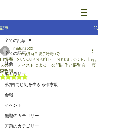
記事
全ての記事
matunao00
全ての記事
2022年9月14日
読了時間: 1分
山懐庵 SANKAIAN ARTIST IN RESIDENCE vol. 13 3
社会
人のアーティストによる 公開制作と展覧会 一 藤
森哲朗
ギャラリー
5つ星のうちNaNと評価されています。
第7回同じ刻を生きる作家展
会報
イベント
無題のカテゴリー
無題のカテゴリー