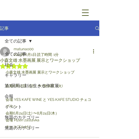
記事
全ての記事
matunao00
全ての記事
2023年6月1日
読了時間: 1分
小森文雄 水墨画展 展示とワークショップ
社会
5つ星のうちNaNと評価されています。
﻿﻿小森文雄 水墨画展 展示とワークショップ
ギャラリー
第7回同じ刻を生きる作家展
会期6月18日（日）〜7月18日（火)
会報
会場 YES KAFE WINE と YES KAFE STUDIO チェコ
イベント
プラハ
会期6月24日(土) 〜8月24日(木）
無題のカテゴリー
会場 Plzen zastavka
チェコプルゼニ
無題のカテゴリー