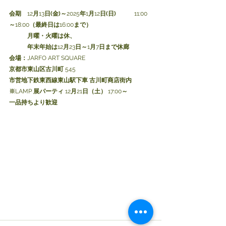
会期　
12
月
13
日(金)～
2025
年
1
月
12
日(日)　　　
11:00
～
18:00
（最終日は
16:00
まで）
　　　月曜・火曜は休、
　　　年末年始は
12
月
23
日～
1
月
7
日まで休廊
会場：
JARFO ART SQUARE
京都市東山区古川町
 545
市営地下鉄東西線東山駅下車
古川町商店街内
※
LAMP 
展パーティ
 12
月
21
日（土）
 17:00
～
一品持ちより歓迎