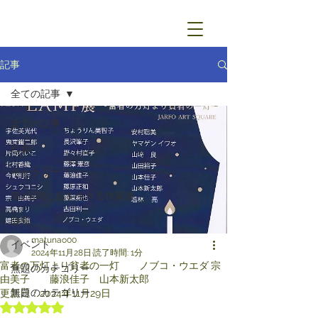
記事
全ての記事
全ての記事
社会
ギャラリー
第7回同じ刻を生きる作家展
会報
matunao00
イベント
2024年11月28日
読了時間: 1分
富者の万灯より貧者の一灯 ノブコ・ウエダ 宗
無題のカテゴリー
由美子 藤浪佳子 山本新太郎
無題のカテゴリー
更新日：
2024年11月29日
5つ星のうちNaNと評価されています。