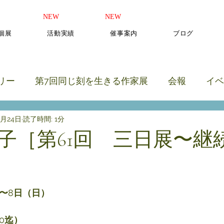
​NEW
​NEW
b個展
活動実績
催事案内
ブログ
リー
第7回同じ刻を生きる作家展
会報
イベ
2月24日
読了時間: 1分
のカテゴリー
美子［第61回 三日展〜継
と評価されています。
〜
8
日（日）
00
迄）