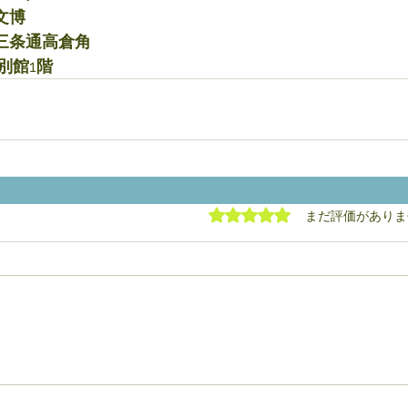
文博
三条通高倉角
別館
1
階
5つ星のうち0と評価され
まだ評価がありま