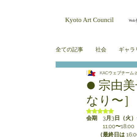
​Kyoto Art Council
We
全ての記事
社会
ギャラ
KACウェブチーム
無題のカテゴリー
無題
● 宗由
なり〜］
5つ星のうちNaN
会期　
3
月
3
日（火）
　　　11:00
〜
18:00
　　（最終日は
 16: