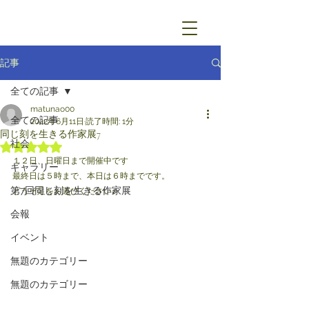
記事
全ての記事
matunao00
全ての記事
2022年6月11日
読了時間: 1分
同じ刻を生きる作家展7
社会
5つ星のうちNaNと評価されています。
１２日、日曜日まで開催中です
ギャラリー
最終日は５時まで、本日は６時までです。
第7回同じ刻を生きる作家展
どうぞ足をお運びください♪
会報
イベント
無題のカテゴリー
無題のカテゴリー