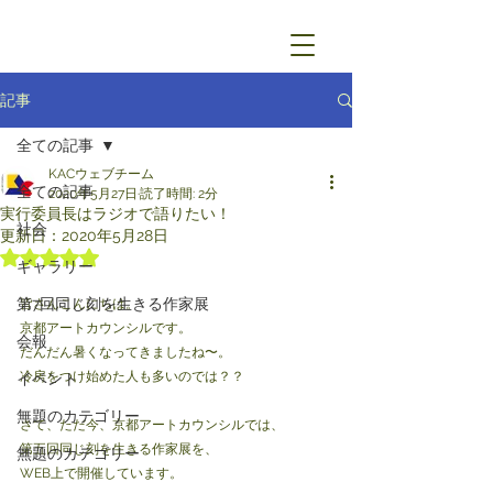
記事
全ての記事
KACウェブチーム
全ての記事
2020年5月27日
読了時間: 2分
実行委員長はラジオで語りたい！
社会
更新日：
2020年5月28日
5つ星のうちNaNと評価されています。
ギャラリー
第7回同じ刻を生きる作家展
皆さんこんにちは。
京都アートカウンシルです。
会報
だんだん暑くなってきましたね〜。
冷房をつけ始めた人も多いのでは？？
イベント
無題のカテゴリー
さて、ただ今、京都アートカウンシルでは、
第五回同じ刻を生きる作家展を、
無題のカテゴリー
WEB上で開催しています。