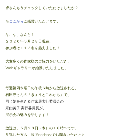
皆さんもうチェックしていただけましたか？
※
ここから
ご鑑賞いただけます。
な、な、なんと！
２０２０年５月２８日現在、
参加者は１１３名を越えました！
大変多くの作家様のご協力をいただき、
Webギャラリーが始動いたしました。
毎週第四木曜日の午後６時から放送される、
石田浄さんの「きょうとこれから」で、
同じ刻を生きる作家展実行委員会の
宗由美子 実行委員長が、
展示会の魅力を語ります！
放送は、５月２８日（木）の１８時〜です。
見逃した方も、後でpodcastでお聞きいただけま