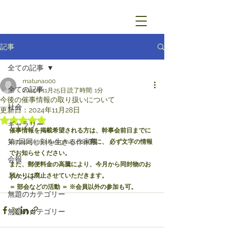
記事
全ての記事
matunao00
全ての記事
2024年11月25日
読了時間: 1分
今後の催事情報の取り扱いについて
社会
更新日：
2024年11月28日
5つ星のうちNaNと評価されています。
ギャラリー
催事情報を掲載希望される方は、幹事会前日までに
第7回同じ刻を生きる作家展
kac2425renraku@gmail.com
宛に、
必ず文字の情報
でお知らせください。
会報
また、郵便料金の高騰により、今月から同封物のお
預かりは廃止させていただきます。
イベント
＝
部会などの活動
＝
※会員以外の参加も可。
無題のカテゴリー
無題のカテゴリー