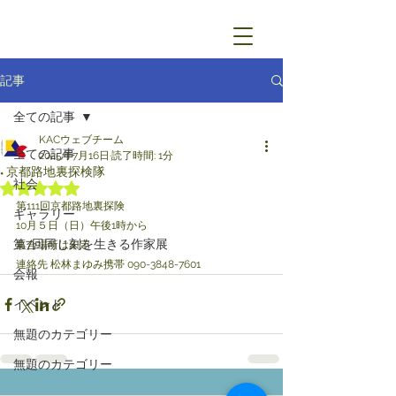
記事
全ての記事
KACウェブチーム
全ての記事
2025年7月16日
読了時間: 1分
◆ 京都路地裏探検隊
社会
5つ星のうちNaNと評価されています。
第111回京都路地裏探険
ギャラリー
10月５日（日）午後1時から
第7回同じ刻を生きる作家展
集合場所は未定
連絡先 松林まゆみ携帯 090-3848-7601
会報
イベント
無題のカテゴリー
無題のカテゴリー