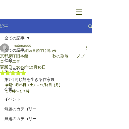
記事
全ての記事
matunao00
全ての記事
2024年9月21日
読了時間: 1分
京都府庁旧本館 秋の刻展 ノブ
社会
コ・ウエダ
更新日：
2024年10月10日
ギャラリー
5つ星のうちNaNと評価されています。
第7回同じ刻を生きる作家展
会期
10
月
26
日（土）～
11
月
4
日（月）
会報
１０時〜１７時
イベント
無題のカテゴリー
無題のカテゴリー