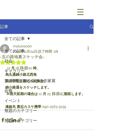
記事
全ての記事
matunao00
全ての記事
2022年11月24日
読了時間: 1分
<京の路地裏スケッチ会>
社会
5つ星のうちNaNと評価されています。
  12 
月
 18 
日
(
日
)10 
時、
ギャラリー
烏丸通錦小路北西角
第7回同じ刻を生きる作家展
四谷学院京都ビル前集合。
錦小路通をスケッチします。
会報
※雨天延期の場合は
 12 
月
 25 
日
(
日
)
に順延します。
イベント
連絡先 貴志カスケ携帯
 090-2563-9139
無題のカテゴリー
無題のカテゴリー