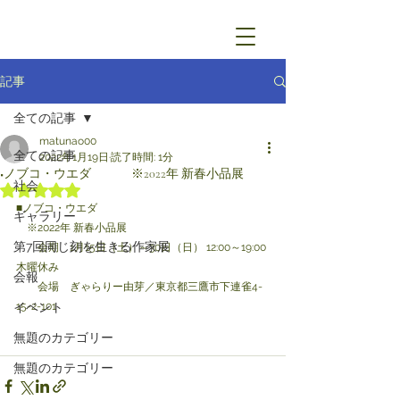
記事
全ての記事
matunao00
全ての記事
2022年1月19日
読了時間: 1分
■ノブコ・ウエダ ※2022年 新春小品展
社会
5つ星のうちNaNと評価されています。
■ノブコ・ウエダ　　
ギャラリー
　※2022年 新春小品展
第7回同じ刻を生きる作家展
　　会期　1月15日（土）～30日（日） 12:00～19:00 
木曜休み
会報
　　会場　ぎゃらりー由芽／東京都三鷹市下連雀4-
イベント
15-2-101
無題のカテゴリー
無題のカテゴリー