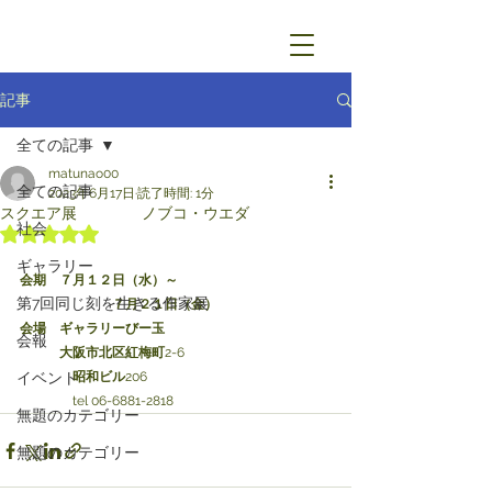
記事
全ての記事
matunao00
全ての記事
2023年6月17日
読了時間: 1分
スクエア展 ノブコ・ウエダ
社会
5つ星のうちNaNと評価されています。
ギャラリー
会期　７月１２日（水）～
第7回同じ刻を生きる作家展
　　　　　　　７月２１日（金）
会場　ギャラリーびー玉　
会報
　　　大阪市北区紅梅町
2-6
イベント
　　　　昭和ビル
206
tel 06-6881-2818
無題のカテゴリー
無題のカテゴリー