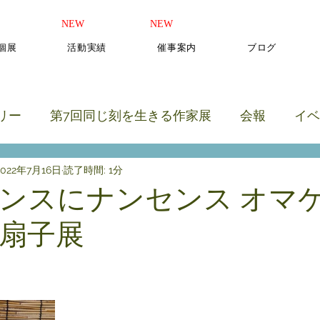
​NEW
​NEW
b個展
活動実績
催事案内
ブログ
リー
第7回同じ刻を生きる作家展
会報
イベ
2022年7月16日
読了時間: 1分
のカテゴリー
ンスにナンセンス オマ
扇子展
と評価されています。