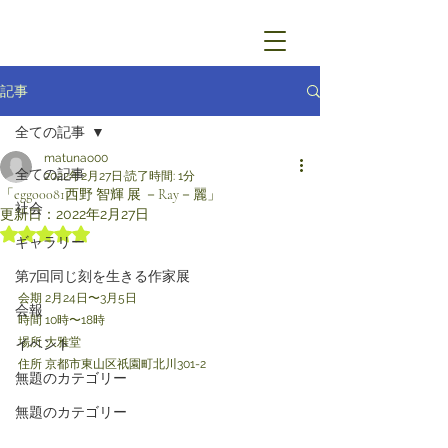
記事
全ての記事
matunao00
全ての記事
2022年2月27日
読了時間: 1分
「eggo0081西野 智輝 展 －Ray－麗」
社会
更新日：
2022年2月27日
5つ星のうちNaNと評価されています。
ギャラリー
第7回同じ刻を生きる作家展
会期 2月24日〜3月5日
会報
時間 10時〜18時
場所 大雅堂
イベント
住所 京都市東山区祇園町北川301-2
無題のカテゴリー
無題のカテゴリー