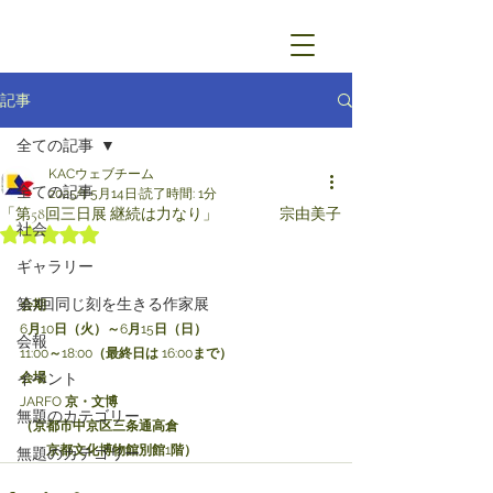
記事
全ての記事
KACウェブチーム
全ての記事
2025年5月14日
読了時間: 1分
「第58回三日展 継続は力なり」 宗由美子
社会
5つ星のうちNaNと評価されています。
ギャラリー
第7回同じ刻を生きる作家展
会期
6
月
10
日（火）～
6
月
15
日（日）
会報
11:00
～
18:00
（最終日は
 16:00
まで）
イベント
会場
JARFO 
京・文博
無題のカテゴリー
（京都市中京区三条通高倉
京都文化博物館別館
1
階）
無題のカテゴリー