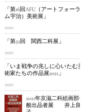
「第16回AFU（アートフォーラ
ム宇治）美術展」
「第52回 関西二科展」
「いま戦争の兆しに心いたむ美
術家たちの作品展2021」
2021年京滋二科絵画部一
般出品者展 井上良