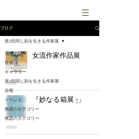
ブログ
第7回同じ刻を生きる作家展
全ての記事
女流作家作品展
社会
ギャラリー
第7回同じ刻を生きる作家展
会報
『妙なる箱展 7」
イベント
無題のカテゴリー
無題のカテゴリー