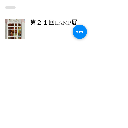
第２１回LAMP展
LAMP展 -EXHIBITION-
富者の万灯より貧者の
一灯
Xmas小品展2020